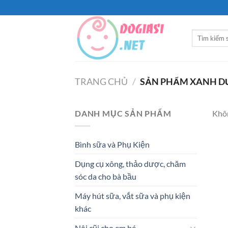
Bỏ
qua
nội
Tìm
dung
kiếm:
TRANG CHỦ
/
SẢN PHẨM XANH 
DANH MỤC SẢN PHẨM
Khôn
Bình sữa và Phụ Kiện
Dụng cụ xông, thảo dược, chăm
sóc da cho bà bầu
Máy hút sữa, vắt sữa và phụ kiện
khác
Nôi cũi cho em bé