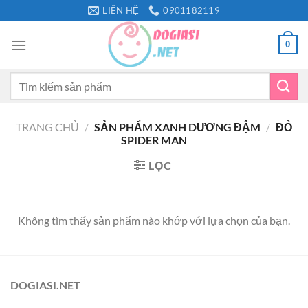
Bỏ
LIÊN HỆ
0901182119
qua
nội
0
dung
Tìm
kiếm:
TRANG CHỦ
/
SẢN PHẨM XANH DƯƠNG ĐẬM
/
ĐỎ
SPIDER MAN
LỌC
Không tìm thấy sản phẩm nào khớp với lựa chọn của bạn.
DOGIASI.NET