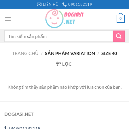
Bỏ
LIÊN HỆ
0901182119
qua
nội
0
dung
Tìm
kiếm:
TRANG CHỦ
/
SẢN PHẨM VARIATION
/
SIZE 40
LỌC
Không tìm thấy sản phẩm nào khớp với lựa chọn của bạn.
DOGIASI.NET
(84)901182119