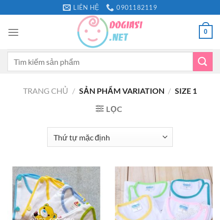
Bỏ
LIÊN HỆ
0901182119
qua
nội
0
dung
Tìm
kiếm:
TRANG CHỦ
/
SẢN PHẨM VARIATION
/
SIZE 1
LỌC