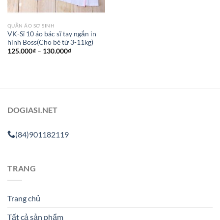
QUẦN ÁO SƠ SINH
VK-Sỉ 10 áo bác sĩ tay ngắn in
hình Boss(Cho bé từ 3-11kg)
125.000
₫
–
130.000
₫
DOGIASI.NET
(84)901182119
TRANG
Trang chủ
Tất cả sản phẩm