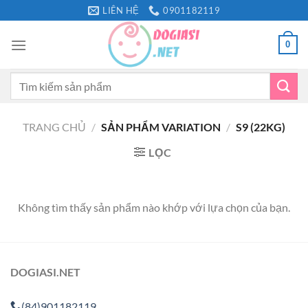
Bỏ
LIÊN HỆ
0901182119
qua
nội
0
dung
Tìm
kiếm:
TRANG CHỦ
/
SẢN PHẨM VARIATION
/
S9 (22KG)
LỌC
Không tìm thấy sản phẩm nào khớp với lựa chọn của bạn.
DOGIASI.NET
(84)901182119