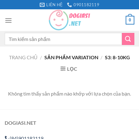
Bỏ
LIÊN HỆ
0901182119
qua
nội
0
dung
Tìm
kiếm:
TRANG CHỦ
/
SẢN PHẨM VARIATION
/
S3: 8-10KG
LỌC
Không tìm thấy sản phẩm nào khớp với lựa chọn của bạn.
DOGIASI.NET
(84)901182119