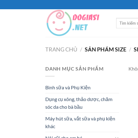
Bỏ
qua
nội
Tìm
dung
kiếm:
TRANG CHỦ
/
SẢN PHẨM SIZE
/
S
DANH MỤC SẢN PHẨM
Khôn
Bình sữa và Phụ Kiện
Dụng cụ xông, thảo dược, chăm
sóc da cho bà bầu
Máy hút sữa, vắt sữa và phụ kiện
khác
Nôi cũi cho em bé