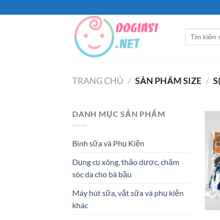
Bỏ
qua
nội
Tìm
dung
kiếm:
TRANG CHỦ
/
SẢN PHẨM SIZE
/
S
DANH MỤC SẢN PHẨM
Bình sữa và Phụ Kiện
Dụng cụ xông, thảo dược, chăm
sóc da cho bà bầu
Máy hút sữa, vắt sữa và phụ kiện
khác