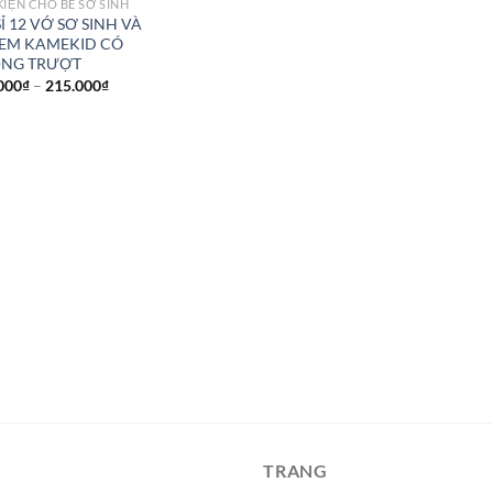
KIỆN CHO BÉ SƠ SINH
Ỉ 12 VỚ SƠ SINH VÀ
 EM KAMEKID CÓ
NG TRƯỢT
000
₫
–
215.000
₫
TRANG