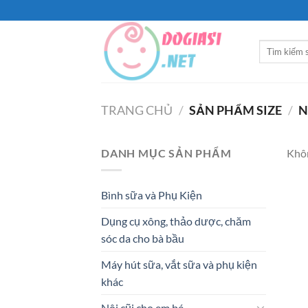
Bỏ
qua
nội
Tìm
dung
kiếm:
TRANG CHỦ
/
SẢN PHẨM SIZE
/
N
DANH MỤC SẢN PHẨM
Khôn
Bình sữa và Phụ Kiện
Dụng cụ xông, thảo dược, chăm
sóc da cho bà bầu
Máy hút sữa, vắt sữa và phụ kiện
khác
Nôi cũi cho em bé