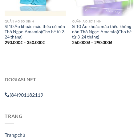
QUẦN ÁO SƠ SINH
QUẦN ÁO SƠ SINH
Sỉ 10 Áo khoác màu thêu có nón
Sỉ 10 Áo khoác màu thêu không
Thỏ Ngọc-Amamio(Cho bé từ 3-
nón Thỏ Ngọc-Amamio(Cho bé
24 tháng)
từ 3-24 tháng)
290.000
₫
–
350.000
₫
260.000
₫
–
290.000
₫
DOGIASI.NET
(84)901182119
TRANG
Trang chủ