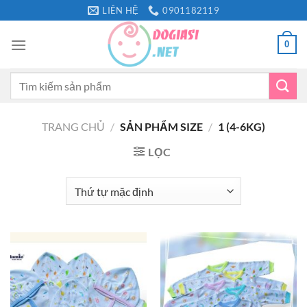
Bỏ
LIÊN HỆ
0901182119
qua
nội
0
dung
Tìm
kiếm:
TRANG CHỦ
/
SẢN PHẨM SIZE
/
1 (4-6KG)
LỌC