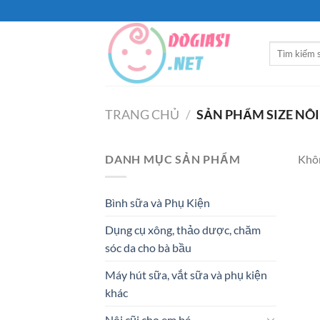
Bỏ
qua
nội
Tìm
dung
kiếm:
TRANG CHỦ
/
SẢN PHẨM SIZE NÔ
DANH MỤC SẢN PHẨM
Khôn
Bình sữa và Phụ Kiện
Dụng cụ xông, thảo dược, chăm
sóc da cho bà bầu
Máy hút sữa, vắt sữa và phụ kiện
khác
Nôi cũi cho em bé