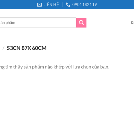
LIÊN HỆ
0901182119
Đ
I
/
S3CN 87X 60CM
g tìm thấy sản phẩm nào khớp với lựa chọn của bạn.