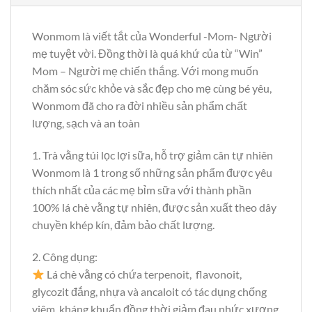
Wonmom là viết tắt của Wonderful -Mom- Người
mẹ tuyệt vời. Đồng thời là quá khứ của từ “Win”
Mom – Người mẹ chiến thắng. Với mong muốn
chăm sóc sức khỏe và sắc đẹp cho mẹ cùng bé yêu,
Wonmom đã cho ra đời nhiều sản phẩm chất
lượng, sạch và an toàn
1. Trà vằng túi lọc lợi sữa, hỗ trợ giảm cân tự nhiên
Wonmom là 1 trong số những sản phẩm được yêu
thích nhất của các mẹ bỉm sữa với thành phần
100% lá chè vằng tự nhiên, được sản xuất theo dây
chuyền khép kín, đảm bảo chất lượng.
2. Công dụng:
Lá chè vằng có chứa terpenoit, flavonoit,
glycozit đắng, nhựa và ancaloit có tác dụng chống
viêm, kháng khuẩn đồng thời giảm đau nhức xương