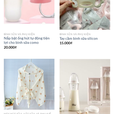
BÌNH SỮA VÀ PHỤ KIỆN
BÌNH SỮA VÀ PHỤ KIỆN
Nắp bật ống hút tự động tiện
Tay cầm bình sữa silicon
lợi cho bình sữa como
15.000
₫
20.000
₫
MÁY HÚT SỮA, VẮT SỮA VÀ PHỤ KIỆN KHÁC