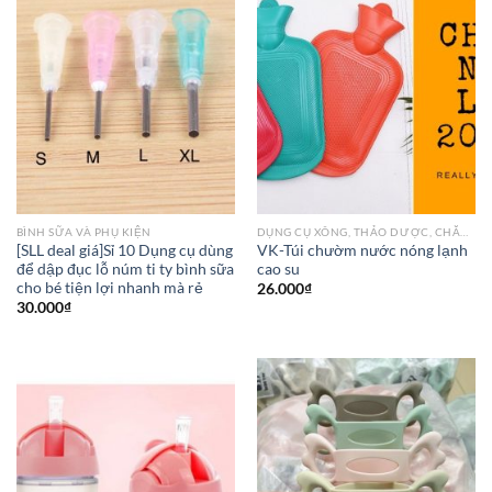
BÌNH SỮA VÀ PHỤ KIỆN
DỤNG CỤ XÔNG, THẢO DƯỢC, CHĂM SÓC DA CHO BÀ BẦU
[SLL deal giá]Sỉ 10 Dụng cụ dùng
VK-Túi chườm nước nóng lạnh
để dập đục lỗ núm ti ty bình sữa
cao su
cho bé tiện lợi nhanh mà rẻ
26.000
₫
30.000
₫