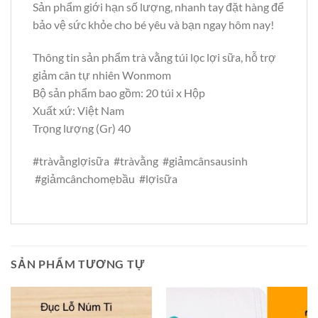
Sản phẩm giới hạn số lượng, nhanh tay đặt hàng để
bảo vệ sức khỏe cho bé yêu và bạn ngay hôm nay!
Thông tin sản phẩm trà vằng túi lọc lợi sữa, hỗ trợ
giảm cân tự nhiên Wonmom
Bộ sản phẩm bao gồm: 20 túi x Hộp
Xuất xứ: Việt Nam
Trọng lượng (Gr) 40
#tràvằnglợisữa #tràvằng #giảmcânsausinh
#giảmcânchomẹbầu #lợisữa
SẢN PHẨM TƯƠNG TỰ