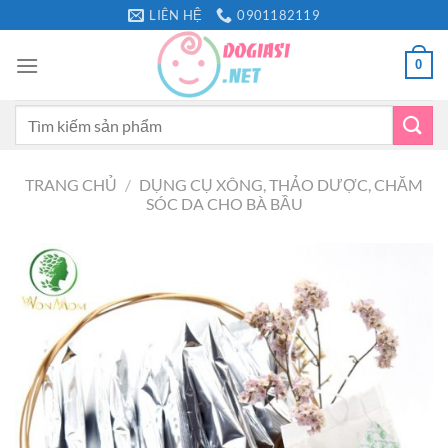
Bỏ
LIÊN HỆ
0901182119
qua
nội
0
dung
Tìm
kiếm:
TRANG CHỦ
/
DỤNG CỤ XÔNG, THẢO DƯỢC, CHĂM
SÓC DA CHO BÀ BẦU