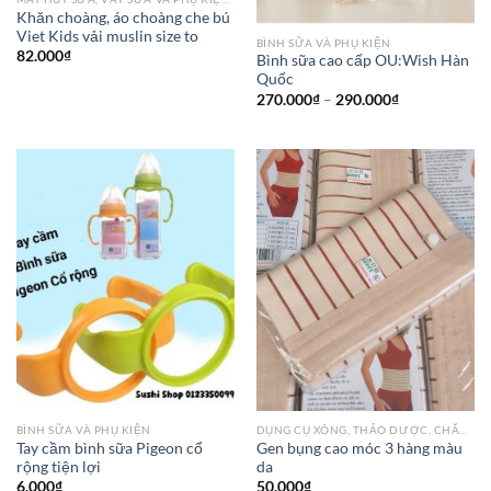
Khăn choàng, áo choàng che bú
Viet Kids vải muslin size to
BÌNH SỮA VÀ PHỤ KIỆN
82.000
₫
Bình sữa cao cấp OU:Wish Hàn
Quốc
270.000
₫
–
290.000
₫
BÌNH SỮA VÀ PHỤ KIỆN
DỤNG CỤ XÔNG, THẢO DƯỢC, CHĂM SÓC DA CHO BÀ BẦU
Tay cầm bình sữa Pigeon cổ
Gen bụng cao móc 3 hàng màu
rộng tiện lợi
da
6.000
₫
50.000
₫