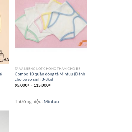
TÃ VÀ MIẾNG LÓT CHỐNG THẤM CHO BÉ
é
Combo 10 quần đóng tã Mintuu (Dành
cho bé sơ sinh 3-8kg)
95.000
₫
–
115.000
₫
Thương hiệu:
Mintuu