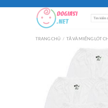
Bỏ
qua
nội
Tìm
dung
kiếm:
TRANG CHỦ
/
TÃ VÀ MIẾNG LÓT 