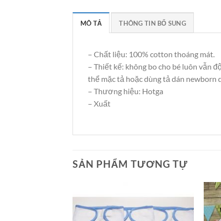
MÔ TẢ
THÔNG TIN BỔ SUNG
– Chất liệu: 100% cotton thoáng mát.
– Thiết kế: không bo cho bé luôn vẫn 
thể mặc tả hoặc dùng tả dán newborn d
– Thương hiệu: Hotga
– Xuất
SẢN PHẨM TƯƠNG TỰ