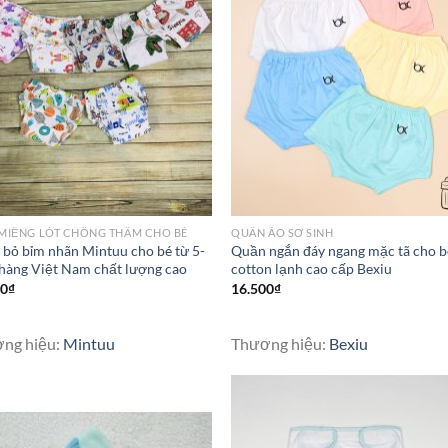
 MIẾNG LÓT CHỐNG THẤM CHO BÉ
QUẦN ÁO SƠ SINH
bỏ bỉm nhãn Mintuu cho bé từ 5-
Quần ngắn đáy ngang mặc tã cho b
hàng Việt Nam chất lượng cao
cotton lạnh cao cấp Bexiu
00
₫
16.500
₫
ng hiệu:
Mintuu
Thương hiệu:
Bexiu