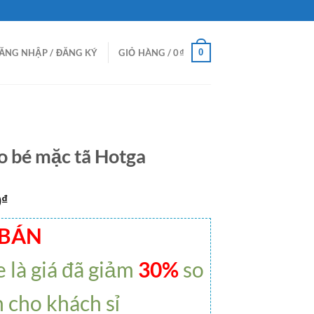
0
ĂNG NHẬP / ĐĂNG KÝ
GIỎ HÀNG /
0
₫
o bé mặc tã Hotga
0
₫
 BÁN
e là giá đã giảm
30%
so
h cho khách sỉ