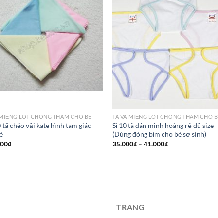
 MIẾNG LÓT CHỐNG THẤM CHO BÉ
TÃ VÀ MIẾNG LÓT CHỐNG THẤM CHO B
0 tã chéo vải kate hình tam giác
Sỉ 10 tã dán minh hoàng rẻ đủ size
é
(Dùng đóng bỉm cho bé sơ sinh)
000
₫
35.000
₫
–
41.000
₫
TRANG