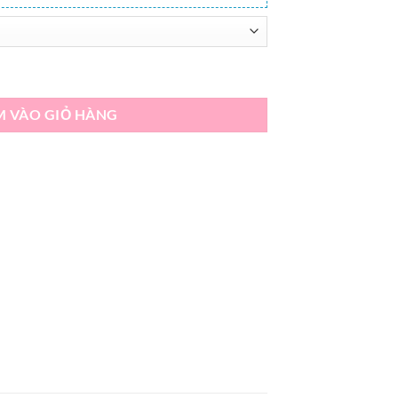
ga số lượng
M VÀO GIỎ HÀNG