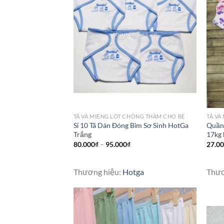
TÃ VÀ MIẾNG LÓT CHỐNG THẤM CHO BÉ
TÃ VÀ
Sỉ 10 Tã Dán Đóng Bỉm Sơ Sinh HotGa
Quần 
Trắng
17kg 
80.000
₫
–
95.000
₫
27.0
Thương hiệu:
Hotga
Thươ