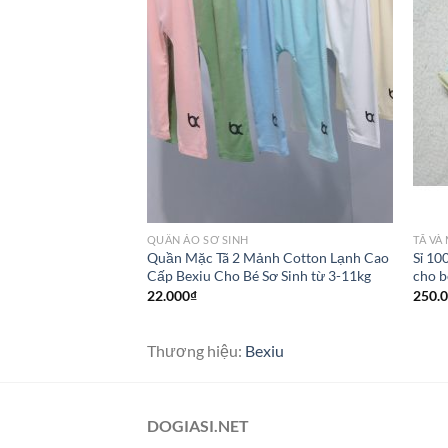
QUẦN ÁO SƠ SINH
TÃ VÀ
Quần Mặc Tã 2 Mảnh Cotton Lạnh Cao
Sỉ 10
Cấp Bexiu Cho Bé Sơ Sinh từ 3-11kg
cho b
22.000
₫
250.
Thương hiệu:
Bexiu
DOGIASI.NET