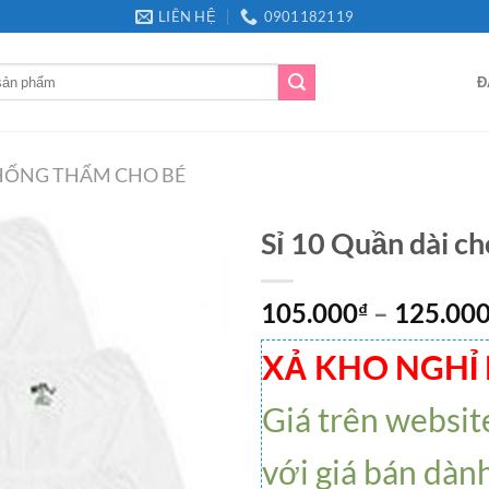
LIÊN HỆ
0901182119
Đ
CHỐNG THẤM CHO BÉ
Sỉ 10 Quần dài ch
105.000
–
125.00
₫
XẢ KHO NGHỈ
Giá trên websit
với giá bán dàn