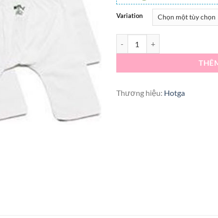
Variation
Sỉ 10 Quần dài cho bé mặc tã Hot
THÊ
Thương hiệu:
Hotga