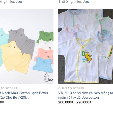
ng hiệu:
Jou
Thương hiệu:
Jou
ÁO SƠ SINH
QUẦN ÁO SƠ SINH
t Nách Màu Cotton Lạnh Bexiu
VK-Sỉ 10 áo sơ sinh cài xéo trắng t
Cấp Cho Bé 7-20kg
ngắn và tay dài Jou cotton
00
₫
200.000
₫
–
220.000
₫