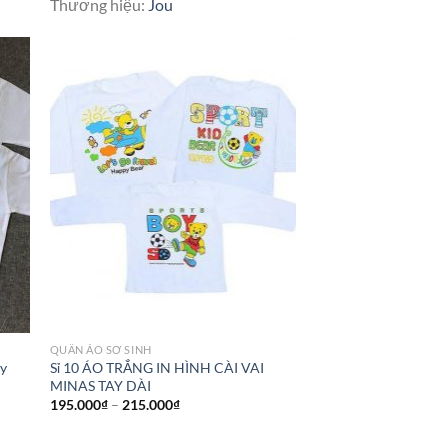
Thương hiệu:
Jou
QUẦN ÁO SƠ SINH
ay
Sỉ 10 ÁO TRẮNG IN HÌNH CÀI VAI
MINAS TAY DÀI
195.000
₫
–
215.000
₫