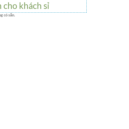
h cho khách sỉ
g có sẵn.