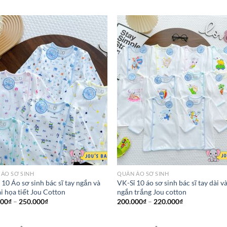
ÁO SƠ SINH
QUẦN ÁO SƠ SINH
 10 Áo sơ sinh bác sĩ tay ngắn và
VK-Sỉ 10 áo sơ sinh bác sĩ tay dài v
ài họa tiết Jou Cotton
ngắn trắng Jou cotton
000
₫
–
250.000
₫
200.000
₫
–
220.000
₫