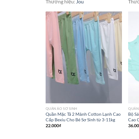
Thương hiệu:
Jou
Thươ
QUẦN ÁO SƠ SINH
QUẦN 
Quần Mặc Tã 2 Mảnh Cotton Lạnh Cao
Bộ Sá
Cấp Bexiu Cho Bé Sơ Sinh từ 3-11kg
Cao 
22.000
₫
36.0