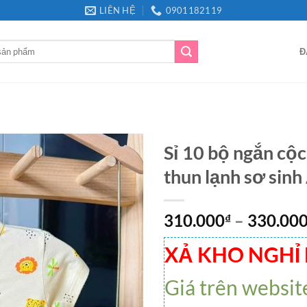
LIÊN HỆ
0901182119
Đ
Sỉ 10 bộ ngắn cộc
thun lạnh sơ sin
310.000
–
330.00
₫
XẢ KHO NGHỈ
Giá trên websit