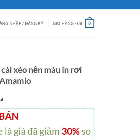
0
ĂNG NHẬP / ĐĂNG KÝ
GIỎ HÀNG /
0
₫
 cài xéo nền màu in rơi
h Amamio
0
₫
 BÁN
e là giá đã giảm
30%
so