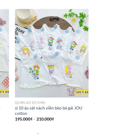
QUẦN ÁO SƠ SINH
à
sỉ 10 áo sát nách viền bèo bé gái JOU
cotton
195.000
₫
–
210.000
₫