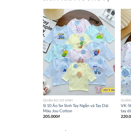
QUẦN ÁO SƠ SINH
QUẦN 
Sỉ 10 Áo Sơ Sinh Tay Ngắn và Tay Dài
VK-Sỉ
Màu Jou Cotton
tay d
205.000
₫
220.