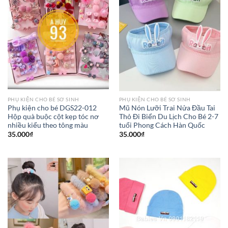
PHỤ KIỆN CHO BÉ SƠ SINH
PHỤ KIỆN CHO BÉ SƠ SINH
Phụ kiện cho bé DGS22-012
Mũ Nón Lưỡi Trai Nửa Đầu Tai
Hộp quà buộc cột kẹp tóc nơ
Thỏ Đi Biển Du Lịch Cho Bé 2-7
nhiều kiểu theo tông màu
tuổi Phong Cách Hàn Quốc
35.000
₫
35.000
₫