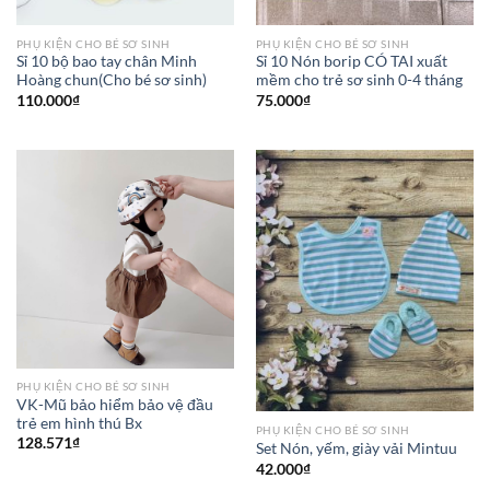
PHỤ KIỆN CHO BÉ SƠ SINH
PHỤ KIỆN CHO BÉ SƠ SINH
Sỉ 10 bộ bao tay chân Minh
Sỉ 10 Nón borip CÓ TAI xuất
Hoàng chun(Cho bé sơ sinh)
mềm cho trẻ sơ sinh 0-4 tháng
110.000
₫
75.000
₫
PHỤ KIỆN CHO BÉ SƠ SINH
VK-Mũ bảo hiểm bảo vệ đầu
trẻ em hình thú Bx
PHỤ KIỆN CHO BÉ SƠ SINH
128.571
₫
Set Nón, yếm, giày vải Mintuu
42.000
₫