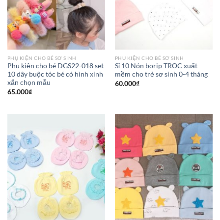
PHỤ KIỆN CHO BÉ SƠ SINH
PHỤ KIỆN CHO BÉ SƠ SINH
Phụ kiện cho bé DGS22-018 set
Sỉ 10 Nón borip TRỌC xuất
10 dây buộc tóc bé có hình xinh
mềm cho trẻ sơ sinh 0-4 tháng
xắn chọn mẫu
60.000
₫
65.000
₫