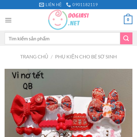
Bỏ
LIÊN HỆ
0901182119
qua
nội
0
dung
Tìm
kiếm:
TRANG CHỦ
/
PHỤ KIỆN CHO BÉ SƠ SINH