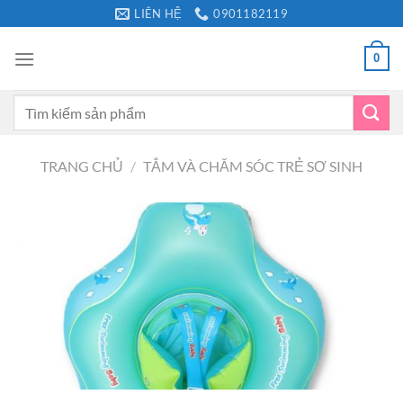
Bỏ
LIÊN HỆ
0901182119
qua
nội
0
dung
Tìm
kiếm:
TRANG CHỦ
/
TẮM VÀ CHĂM SÓC TRẺ SƠ SINH