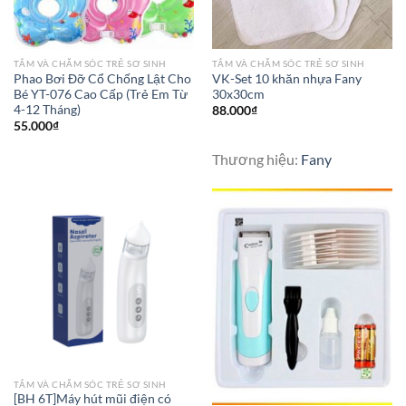
TẮM VÀ CHĂM SÓC TRẺ SƠ SINH
TẮM VÀ CHĂM SÓC TRẺ SƠ SINH
Phao Bơi Đỡ Cổ Chống Lật Cho
VK-Set 10 khăn nhựa Fany
Bé YT-076 Cao Cấp (Trẻ Em Từ
30x30cm
4-12 Tháng)
88.000
₫
55.000
₫
Thương hiệu:
Fany
TẮM VÀ CHĂM SÓC TRẺ SƠ SINH
[BH 6T]Máy hút mũi điện có