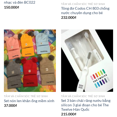
nhạc và đèn BC022
TẮM VÀ CHĂM SÓC TRẺ SƠ SINH
150.000
₫
Tông đơ Codos CH 803 chống
nước chuyên dụng cho bé
232.000
₫
TẮM VÀ CHĂM SÓC TRẺ SƠ SINH
TẮM VÀ CHĂM SÓC TRẺ SƠ SINH
Set 3 bàn chải răng nướu bằng
Set nón len khăn ống mềm xinh
silicon 3 giai đoạn cho bé The
37.000
₫
Twelve Hàn Quốc
215.000
₫