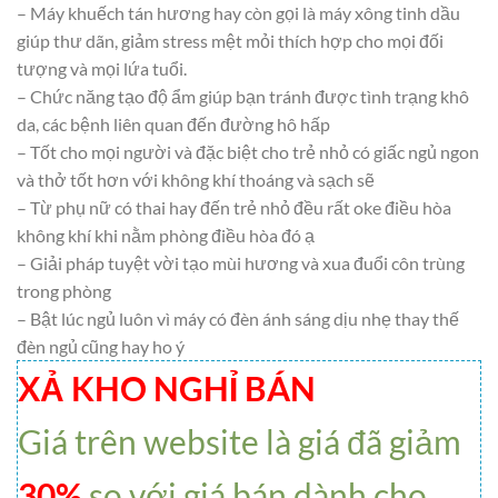
– Máy khuếch tán hương hay còn gọi là máy xông tinh dầu
giúp thư dãn, giảm stress mệt mỏi thích hợp cho mọi đối
tượng và mọi lứa tuổi.
– Chức năng tạo độ ẩm giúp bạn tránh được tình trạng khô
da, các bệnh liên quan đến đường hô hấp
– Tốt cho mọi người và đặc biệt cho trẻ nhỏ có giấc ngủ ngon
và thở tốt hơn với không khí thoáng và sạch sẽ
– Từ phụ nữ có thai hay đến trẻ nhỏ đều rất oke điều hòa
không khí khi nằm phòng điều hòa đó ạ
– Giải pháp tuyệt vời tạo mùi hương và xua đuổi côn trùng
trong phòng
– Bật lúc ngủ luôn vì máy có đèn ánh sáng dịu nhẹ thay thế
đèn ngủ cũng hay ho ý
XẢ KHO NGHỈ BÁN
Giá trên website là giá đã giảm
30%
so với giá bán dành cho