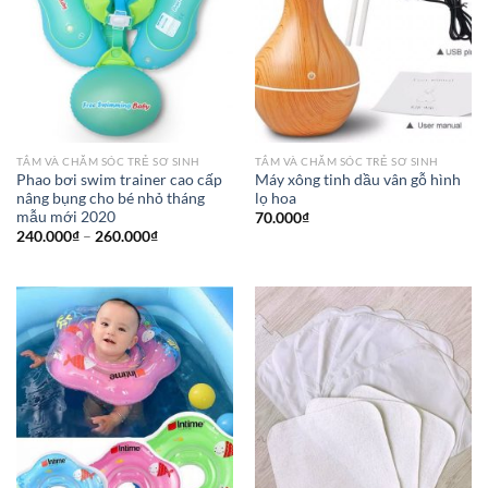
TẮM VÀ CHĂM SÓC TRẺ SƠ SINH
TẮM VÀ CHĂM SÓC TRẺ SƠ SINH
Phao bơi swim trainer cao cấp
Máy xông tinh dầu vân gỗ hình
nâng bụng cho bé nhỏ tháng
lọ hoa
mẫu mới 2020
70.000
₫
240.000
₫
–
260.000
₫