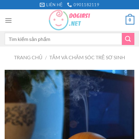
Bỏ
LIÊN HỆ
0901182119
qua
nội
0
dung
Tìm
kiếm:
TRANG CHỦ
/
TẮM VÀ CHĂM SÓC TRẺ SƠ SINH