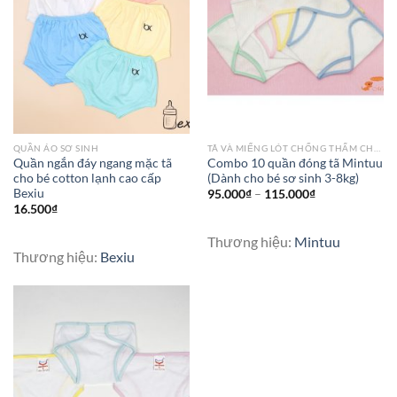
QUẦN ÁO SƠ SINH
TÃ VÀ MIẾNG LÓT CHỐNG THẤM CHO BÉ
Quần ngắn đáy ngang mặc tã
Combo 10 quần đóng tã Mintuu
cho bé cotton lạnh cao cấp
(Dành cho bé sơ sinh 3-8kg)
Bexiu
95.000
₫
–
115.000
₫
16.500
₫
Thương hiệu:
Mintuu
Thương hiệu:
Bexiu