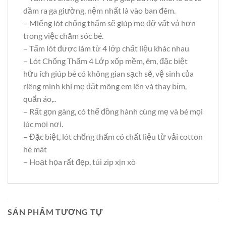
dầm ra ga giường, nệm nhất là vào ban đêm.
– Miếng lót chống thấm sẽ giúp mẹ đỡ vất vả hơn
trong việc chăm sóc bé.
– Tấm lót được làm từ 4 lớp chất liệu khác nhau
– Lót Chống Thấm 4 Lớp xốp mềm, êm, đặc biệt
hữu ích giúp bé có không gian sạch sẽ, vệ sinh của
riêng mình khi mẹ đặt mông em lên và thay bỉm,
quẩn áo,..
– Rất gọn gàng, có thể đồng hành cùng mẹ và bé mọi
lúc mọi nơi.
– Đặc biệt, lót chống thấm có chất liệu từ vải cotton
hè mát
– Hoạt họa rất đẹp, túi zip xịn xò
SẢN PHẨM TƯƠNG TỰ