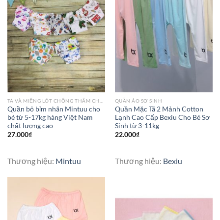
TÃ VÀ MIẾNG LÓT CHỐNG THẤM CHO BÉ
QUẦN ÁO SƠ SINH
Quần bỏ bỉm nhãn Mintuu cho
Quần Mặc Tã 2 Mảnh Cotton
bé từ 5-17kg hàng Việt Nam
Lạnh Cao Cấp Bexiu Cho Bé Sơ
chất lượng cao
Sinh từ 3-11kg
27.000
₫
22.000
₫
Thương hiệu:
Mintuu
Thương hiệu:
Bexiu