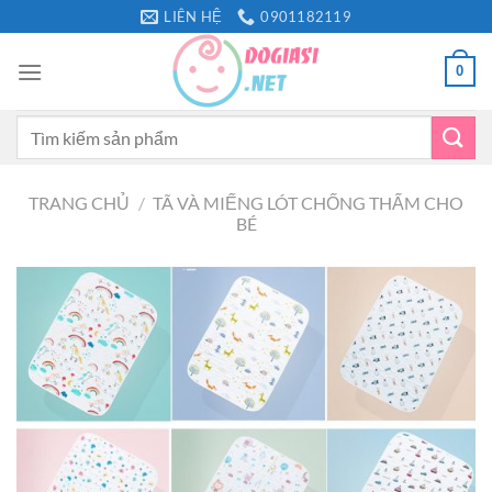
Bỏ
LIÊN HỆ
0901182119
qua
nội
0
dung
Tìm
kiếm:
TRANG CHỦ
/
TÃ VÀ MIẾNG LÓT CHỐNG THẤM CHO
BÉ