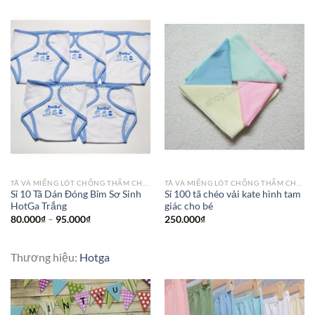
TÃ VÀ MIẾNG LÓT CHỐNG THẤM CHO BÉ
TÃ VÀ MIẾNG LÓT CHỐNG THẤM CHO BÉ
Sỉ 10 Tã Dán Đóng Bỉm Sơ Sinh
Sỉ 100 tã chéo vải kate hình tam
HotGa Trắng
giác cho bé
80.000
₫
–
95.000
₫
250.000
₫
Thương hiệu:
Hotga