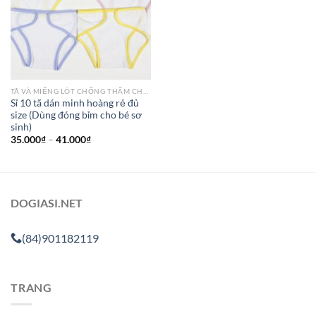
TÃ VÀ MIẾNG LÓT CHỐNG THẤM CHO BÉ
Sỉ 10 tã dán minh hoàng rẻ đủ
size (Dùng đóng bỉm cho bé sơ
sinh)
35.000
₫
–
41.000
₫
DOGIASI.NET
(84)901182119
TRANG