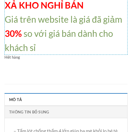
XẢ KHO NGHỈ BÁN
Giá trên website là giá đã giảm
30%
so với giá bán dành cho
khách sỉ
Hết hàng
MÔ TẢ
THÔNG TIN BỔ SUNG
– Tấm lót chống thấm 4 lớp giúp ba mẹ khỏi lo bé tè