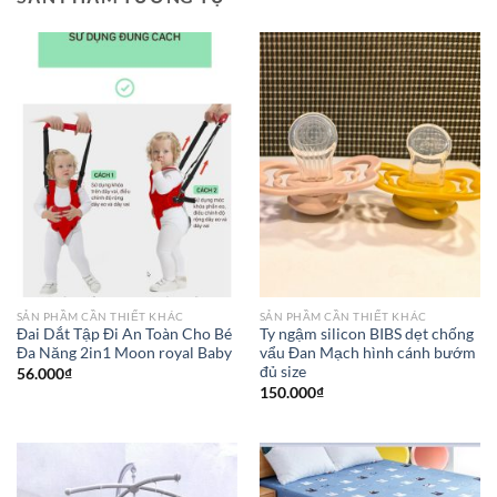
SẢN PHẦM CẦN THIẾT KHÁC
SẢN PHẦM CẦN THIẾT KHÁC
Đai Dắt Tập Đi An Toàn Cho Bé
Ty ngậm silicon BIBS dẹt chống
Đa Năng 2in1 Moon royal Baby
vẩu Đan Mạch hình cánh bướm
đủ size
56.000
₫
150.000
₫