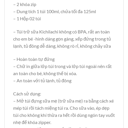
– 2 khóa zip
– Dung tích 1 túi 100ml, chứa tối đa 125ml
– 1 Hộp 02 túi
– Túi trữ sữa Kichilachi không có BPA, rất an toàn
cho em bé -hình dáng gọn gàng, xếp đứng trong tủ
lạnh, tủ đông dễ dàng, không rò rỉ, không chảy sữa
– Hoàn toàn tự đứng
– Chữ in giữa lớp túi trong và lớp túi ngoài nên rất
an toàn cho bé, không thể bị xóa.
– An toàn với tủ lạnh, tủ đông
Cách sử dụng:
– Mở túi đựng sữa mẹ (trữ sữa mẹ) ra bằng cách xé
mép túi rồi tách miệng túi ra. Cho sữa vào, ép dẹp
túi cho không khí thừa ra hết rồi dùng ngón tay vuốt
nhẹ để khóa zipper.