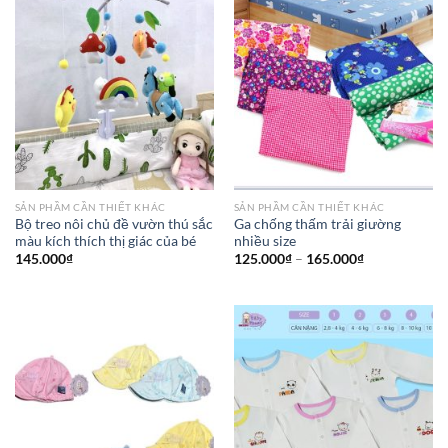
SẢN PHẦM CẦN THIẾT KHÁC
SẢN PHẦM CẦN THIẾT KHÁC
Bộ treo nôi chủ đề vườn thú sắc
Ga chống thấm trải giường
màu kích thích thị giác của bé
nhiều size
145.000
₫
125.000
₫
–
165.000
₫