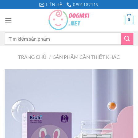
Bỏ
LIÊN HỆ
0901182119
qua
nội
0
dung
Tìm
kiếm:
TRANG CHỦ
/
SẢN PHẦM CẦN THIẾT KHÁC