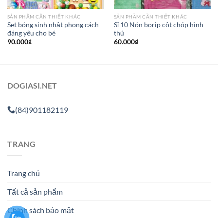
SẢN PHẦM CẦN THIẾT KHÁC
SẢN PHẦM CẦN THIẾT KHÁC
Set bóng sinh nhật phong cách
Sỉ 10 Nón borip cột chóp hình
đáng yêu cho bé
thú
90.000
₫
60.000
₫
DOGIASI.NET
(84)901182119
TRANG
Trang chủ
Tất cả sản phẩm
Chính sách bảo mật