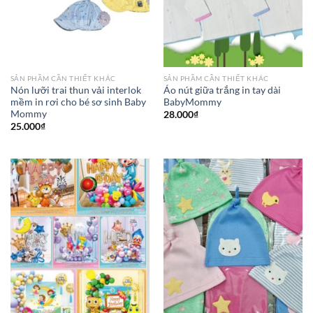
SẢN PHẦM CẦN THIẾT KHÁC
SẢN PHẦM CẦN THIẾT KHÁC
Nón lưỡi trai thun vải interlok
Áo nút giữa trắng in tay dài
mềm in rơi cho bé sơ sinh Baby
BabyMommy
Mommy
28.000
₫
25.000
₫