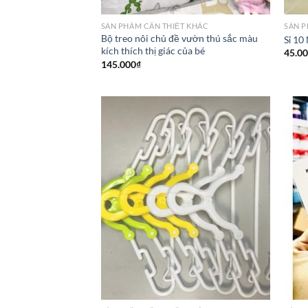
SẢN PHẦM CẦN THIẾT KHÁC
SẢN P
Bộ treo nôi chủ đề vườn thú sắc màu
Sỉ 10
kích thích thị giác của bé
45.0
145.000
₫