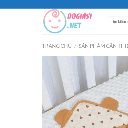
Bỏ
qua
nội
Tìm
dung
kiếm:
TRANG CHỦ
/
SẢN PHẦM CẦN THI