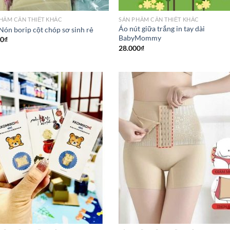
HẦM CẦN THIẾT KHÁC
SẢN PHẦM CẦN THIẾT KHÁC
Áo nút giữa trắng in tay dài
 Nón borip cột chóp sơ sinh rẻ
BabyMommy
00
₫
28.000
₫