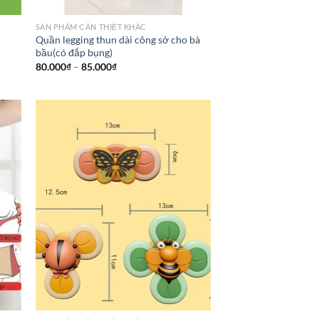
SẢN PHẦM CẦN THIẾT KHÁC
Quần legging thun dài công sở cho bà
bầu(có đắp bụng)
80.000
₫
–
85.000
₫