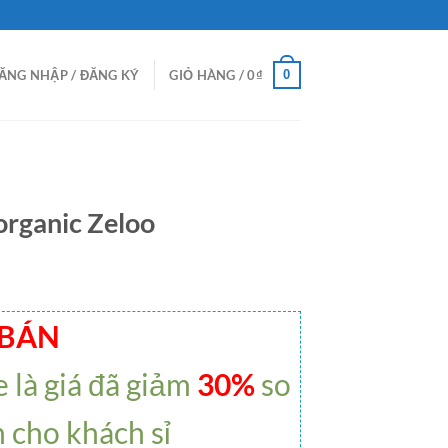
0
ĂNG NHẬP / ĐĂNG KÝ
GIỎ HÀNG /
0
₫
organic Zeloo
 BÁN
e là giá đã giảm
30%
so
h cho khách sỉ