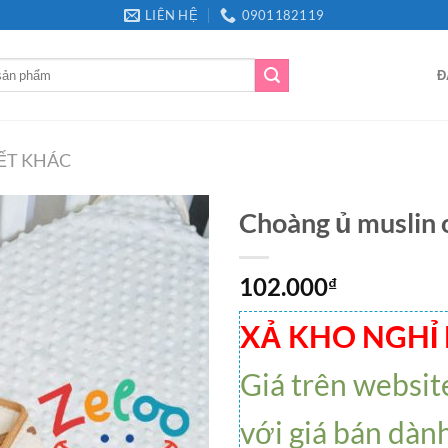
LIÊN HỆ
0901182119
Đ
ẾT KHÁC
Choàng ủ muslin 
102.000
₫
XẢ KHO NGHỈ
Giá trên websit
với giá bán dàn