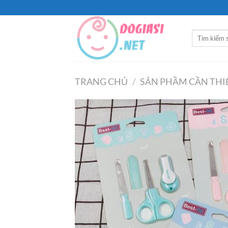
Bỏ
qua
nội
Tìm
dung
kiếm:
TRANG CHỦ
/
SẢN PHẦM CẦN THI