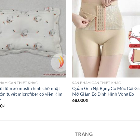
HẦM CẦN THIẾT KHÁC
SẢN PHẦM CẦN THIẾT KHÁC
i lõm xô muslin hình chữ nhật
Quần Gen Nịt Bụng Có Móc Cài G
gòn tuyết microfiber có viền Kim
Mỡ Giảm Eo Định Hình Vòng Eo
e
68.000
₫
00
₫
TRANG