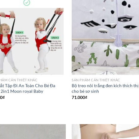
HẦM CẦN THIẾT KHÁC
SẢN PHẦM CẦN THIẾT KHÁC
ắt Tập Đi An Toàn Cho Bé Đa
Bộ treo nôi trắng đen kích thích thị
2in1 Moon royal Baby
cho bé sơ sinh
00
₫
71.000
₫