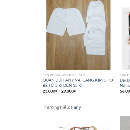
SẢN PHẦM CẦN THIẾT KHÁC
SẢN P
QUẦN ĐÙI FANY VẢI CĂNG KIM CHO
Đai D
BÉ TỪ 5 KÍ ĐẾN 15 KÍ
Năng 
23.000
₫
–
29.000
₫
56.0
Thương hiệu:
Fany