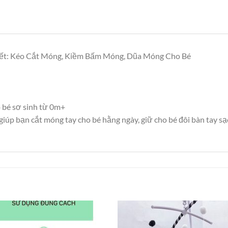
iết: Kéo Cắt Móng, Kiềm Bấm Móng, Dũa Móng Cho Bé
 bé sơ sinh từ 0m+
p bạn cắt móng tay cho bé hằng ngày, giữ cho bé đôi bàn tay sạc