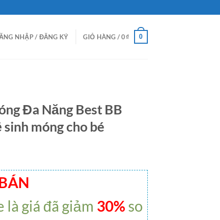
0
ĂNG NHẬP / ĐĂNG KÝ
GIỎ HÀNG /
0
₫
óng Đa Năng Best BB
ệ sinh móng cho bé
 BÁN
e là giá đã giảm
30%
so