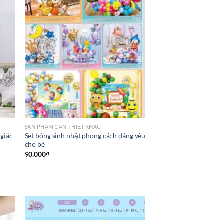
SẢN PHẦM CẦN THIẾT KHÁC
 giác
Set bóng sinh nhật phong cách đáng yêu
cho bé
90.000
₫