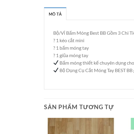
MÔ TẢ
Bộ/Vỉ Bấm Móng Best BB Gồm 3 Chi T
? 1 kéo cắt mini
? 1 bấm móng tay
? 1 giũa móng tay
Bấm móng thiết kế chuyên dụng cho
Bộ Dụng Cụ Cắt Móng Tay BEST BB giú
SẢN PHẨM TƯƠNG TỰ