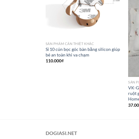
SẢN PHẦM CẦN THIẾT KHÁC
Sỉ 10 cún bọc góc bàn bằng silicon giúp
bé an toàn khi va chạm
110.000
₫
SẢN P
VK-Gố
ruột 
Hom
37.0
DOGIASI.NET