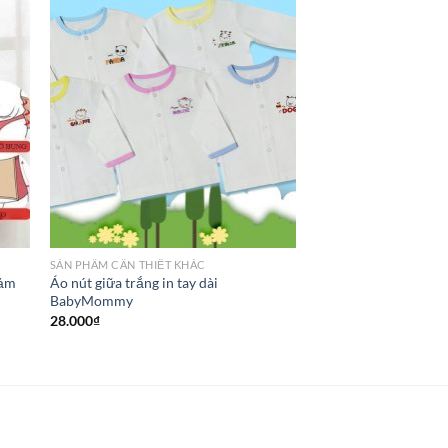
SẢN PHẦM CẦN THIẾT KHÁC
iảm
Áo nút giữa trắng in tay dài
BabyMommy
28.000
₫