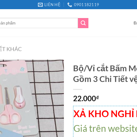
LIÊN HỆ
0901182119
Đ
ẾT KHÁC
Bộ/Vỉ cắt Bấm M
Gồm 3 Chi Tiết v
22.000
₫
XẢ KHO NGHỈ
Giá trên websit