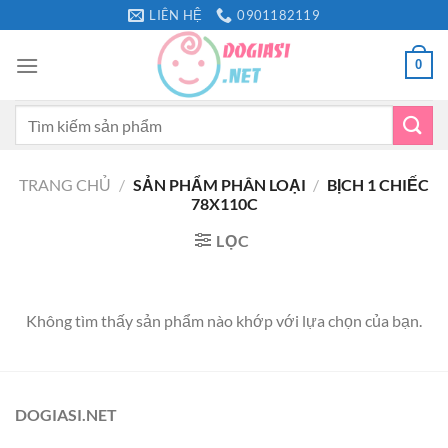
Bỏ
LIÊN HỆ
0901182119
qua
nội
0
dung
Tìm
kiếm:
TRANG CHỦ
/
SẢN PHẨM PHÂN LOẠI
/
BỊCH 1 CHIẾC
78X110C
LỌC
Không tìm thấy sản phẩm nào khớp với lựa chọn của bạn.
DOGIASI.NET