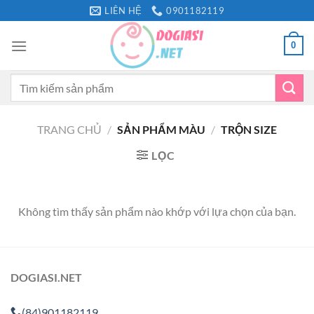
Bỏ
LIÊN HỆ
0901182119
qua
nội
0
dung
Tìm
kiếm:
TRANG CHỦ
/
SẢN PHẨM MÀU
/
TRỘN SIZE
LỌC
Không tìm thấy sản phẩm nào khớp với lựa chọn của bạn.
DOGIASI.NET
(84)901182119