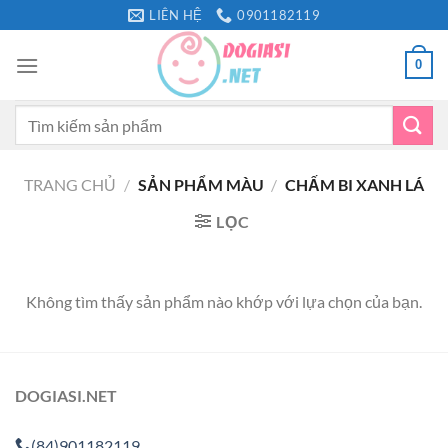
Bỏ
LIÊN HỆ
0901182119
qua
nội
0
dung
Tìm
kiếm:
TRANG CHỦ
/
SẢN PHẨM MÀU
/
CHẤM BI XANH LÁ
LỌC
Không tìm thấy sản phẩm nào khớp với lựa chọn của bạn.
DOGIASI.NET
(84)901182119