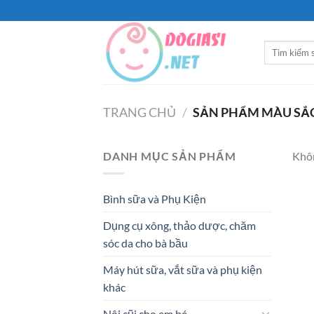
Bỏ
qua
nội
Tìm
dung
kiếm:
TRANG CHỦ
/
SẢN PHẨM MÀU SẮ
DANH MỤC SẢN PHẨM
Khôn
Bình sữa và Phụ Kiện
Dụng cụ xông, thảo dược, chăm
sóc da cho bà bầu
Máy hút sữa, vắt sữa và phụ kiện
khác
Nôi cũi cho em bé