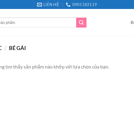
LIÊN HỆ
0901182119
Đ
C
/
BÉ GÁI
g tìm thấy sản phẩm nào khớp với lựa chọn của bạn.