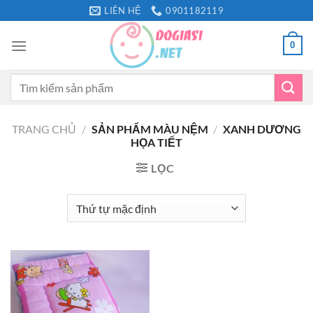
Bỏ
LIÊN HỆ
0901182119
qua
nội
0
dung
Tìm
kiếm:
TRANG CHỦ
/
SẢN PHẨM MÀU NỆM
/
XANH DƯƠNG
HỌA TIẾT
LỌC