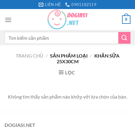
Bỏ
LIÊN HỆ
0901182119
qua
nội
0
dung
Tìm
kiếm:
TRANG CHỦ
/
SẢN PHẨM LOẠI
/
KHĂN SỮA
25X30CM
LỌC
Không tìm thấy sản phẩm nào khớp với lựa chọn của bạn.
DOGIASI.NET