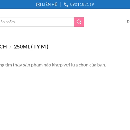
LIÊN HỆ
0901182119
Đ
ÍCH
/
250ML ( TY M )
g tìm thấy sản phẩm nào khớp với lựa chọn của bạn.