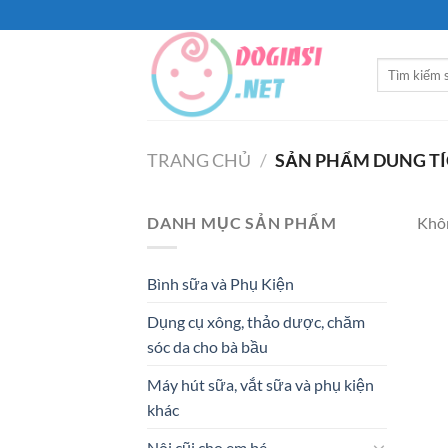
Bỏ
qua
nội
Tìm
dung
kiếm:
TRANG CHỦ
/
SẢN PHẨM DUNG T
DANH MỤC SẢN PHẨM
Khôn
Bình sữa và Phụ Kiện
Dụng cụ xông, thảo dược, chăm
sóc da cho bà bầu
Máy hút sữa, vắt sữa và phụ kiện
khác
Nôi cũi cho em bé